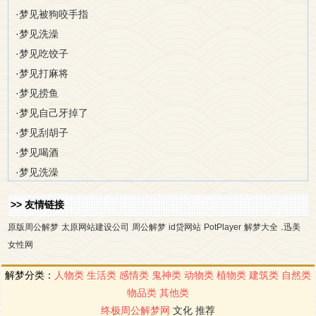
·
梦见被狗咬手指
·
梦见洗澡
·
梦见吃饺子
·
梦见打麻将
·
梦见捞鱼
·
梦见自己牙掉了
·
梦见刮胡子
·
梦见喝酒
·
梦见洗澡
>> 友情链接
.
原版周公解梦
太原网站建设公司
周公解梦
id贷网站
PotPlayer
解梦大全
迅美
女性网
解梦分类：
人物类
生活类
感情类
鬼神类
动物类
植物类
建筑类
自然类
物品类
其他类
终极周公解梦网
文化
推荐