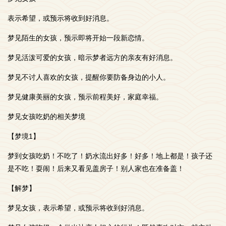
表示希望，或预示将收到好消息。
梦见陌生的女孩，预示即将开始一段新恋情。
梦见活泼可爱的女孩，暗示梦者远方的亲友有好消息。
梦见不讨人喜欢的女孩，提醒你要防备身边的小人。
梦见健康美丽的女孩，预示前程美好，家庭幸福。
梦见女孩吃奶的相关梦境
【梦境1】
梦到女孩吃奶！不吃了！奶水流出好多！好多！地上都是！孩子还
是不吃！耍闹！后来又看见盖房子！别人家也在准备盖！
【解梦】
梦见女孩，表示希望，或预示将收到好消息。