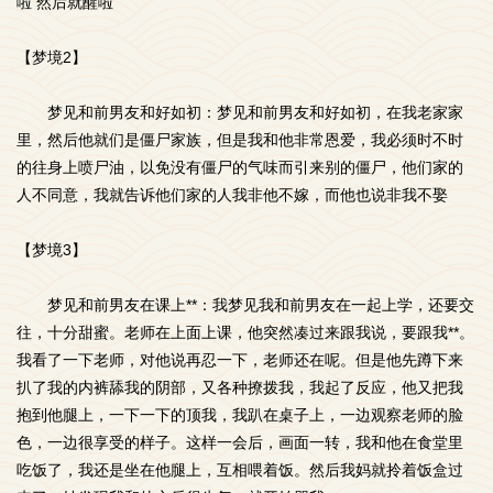
啦 然后就醒啦
【梦境2】
梦见和前男友和好如初：梦见和前男友和好如初，在我老家家
里，然后他就们是僵尸家族，但是我和他非常恩爱，我必须时不时
的往身上喷尸油，以免没有僵尸的气味而引来别的僵尸，他们家的
人不同意，我就告诉他们家的人我非他不嫁，而他也说非我不娶
【梦境3】
梦见和前男友在课上**：我梦见我和前男友在一起上学，还要交
往，十分甜蜜。老师在上面上课，他突然凑过来跟我说，要跟我**。
我看了一下老师，对他说再忍一下，老师还在呢。但是他先蹲下来
扒了我的内裤舔我的阴部，又各种撩拨我，我起了反应，他又把我
抱到他腿上，一下一下的顶我，我趴在桌子上，一边观察老师的脸
色，一边很享受的样子。这样一会后，画面一转，我和他在食堂里
吃饭了，我还是坐在他腿上，互相喂着饭。然后我妈就拎着饭盒过