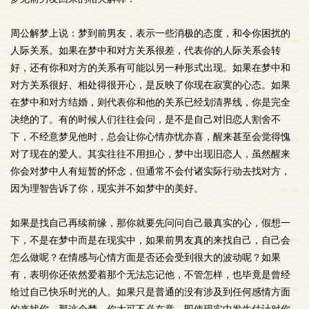
周公解梦上说：梦到前男友，表示一些消极的态度，和令你困扰的
人际关系。如果在梦中和对方关系很差，代表你的人际关系会转
好，还有你和对方的关系有可能以另一种形式出现。如果在梦中和
对方关系很好、相处得很开心，是反映了你现在寂寞的心态。如果
在梦中和对方结婚，则代表你和他的关系已经划清界线，你是完全
决绝的了。有的时候人们往往会问，是不是自己对旧恋人割舍不
下，不经意梦见他时，总会让你心情亦忧亦喜，醒来甚至会觉得愧
对了现在的爱人。其实往往不用担心，梦中出现旧恋人，虽然醒来
你会对梦中人有短暂的怀念，但通常不会付诸实际行动去找对方，
因为理智告诉了你，现实并不如梦中的美好。
如果是找自己再续前缘，那你就要先问问自己最真实的心，假想一
下，不是在梦中而是在现实中，如果前男友真的来找自己，自己会
怎么做呢？在情感与心情方面是否还会受到很大的波动呢？如果
有，表明你还依然爱着那个无法忘记他，不管怎样，也毕竟是曾经
给过自己快乐时光的人。如果只是普通的没有涉及到任何感情方面