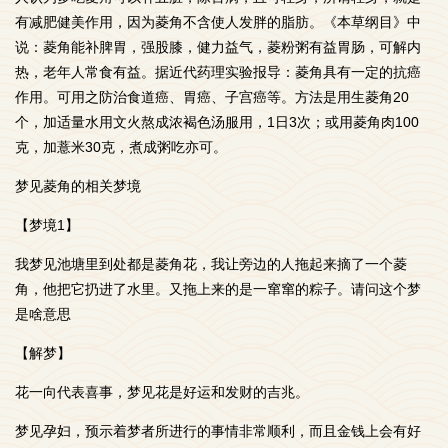
有减肥健美作用，因为菱角不含使人发胖的脂肪。《本草纲目》中
说：菱角能补脾胃，强股膝，健力益气，菱粉粥有益胃肠，可解内
热，老年人常食有益。据近代药理实验报导：菱角具有一定的抗癌
作用。可用之防治食道癌、胃癌、子宫癌等。方法是用生菱角20
个，加适量水用文火熬成浓褐色汤服用，1日3次；或用菱角肉100
克，加薏米30克，煮成粥吃亦可。
梦见菱角的相关梦境
【梦境1】
我梦见池塘里到处都是菱角花，我让旁边的人拖起来摘了一个菱
角，他把它扔进了水里。又拖上来的是一窜窜的粽子。请问这个梦
是啥意思
【解梦】
花一向代表喜事，梦见花是好运和发财的吉兆。
梦见孕妇，预示着梦者所进行的事情非常顺利，而且金钱上会有好