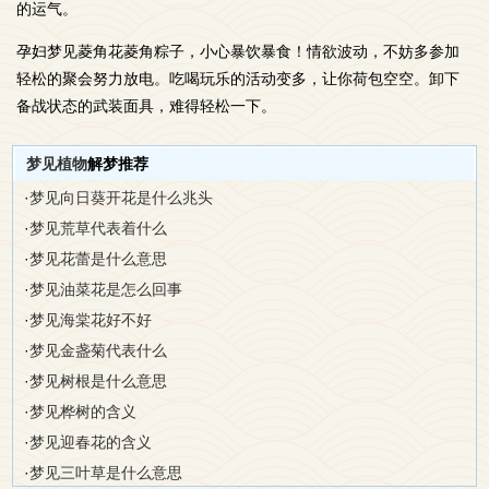
的运气。
孕妇梦见菱角花菱角粽子，小心暴饮暴食！情欲波动，不妨多参加
轻松的聚会努力放电。吃喝玩乐的活动变多，让你荷包空空。卸下
备战状态的武装面具，难得轻松一下。
梦见植物
解梦推荐
·
梦见向日葵开花是什么兆头
·
梦见荒草代表着什么
·
梦见花蕾是什么意思
·
梦见油菜花是怎么回事
·
梦见海棠花好不好
·
梦见金盏菊代表什么
·
梦见树根是什么意思
·
梦见桦树的含义
·
梦见迎春花的含义
·
梦见三叶草是什么意思