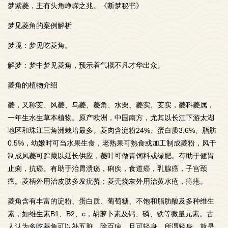
梦紫菱，主有头角峥嵘之兆。《断梦秘书》
梦见菱角的案例解析
梦境：梦见吃菱角。
解梦：梦中梦见菱角，预示着气概不凡才华出众。
菱角的植物介绍
菱，又称芰、风菱、乌菱、菱角、水栗、菱实、芰实，菱科菱属，
一年生水生草本植物。原产欧洲，中国南方，尤其以长江下游太湖
地区和珠江三角洲栽培最多。菱肉含淀粉24%、蛋白质3.6%、脂肪
0.5%，幼嫩时可当水果生食，老熟果可熟食或加工制成菱粉，风干
制成风菱可贮藏以延长供应，菱叶可做青饲料或绿肥。有助于健胃
止痢，抗癌。有助于治胃溃疡，痢疾，食道癌，乳腺癌，子宫颈
癌。菱柄外用治皮肤多发疣赘；菱壳烧灰外用治黄水疮，痔疮。
菱角含有丰富的淀粉、蛋白质、葡萄糖、不饱和脂肪酸及多种维生
素，如维生素B1、B2、c，胡萝卜素及钙、磷、铁等微量元素。古
人认为多吃菱角可以补五脏，除百病，且可轻身，所谓轻身，就是