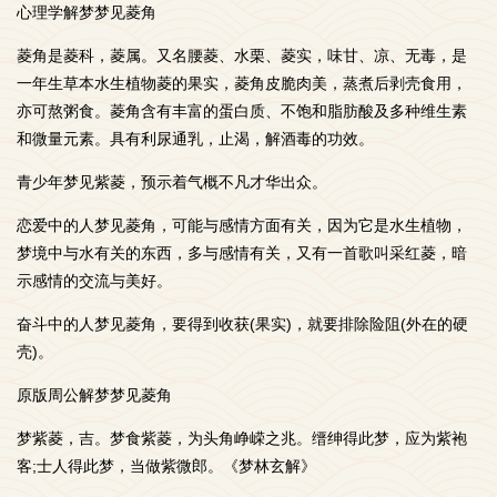
心理学解梦梦见菱角
菱角是菱科，菱属。又名腰菱、水栗、菱实，味甘、凉、无毒，是
一年生草本水生植物菱的果实，菱角皮脆肉美，蒸煮后剥壳食用，
亦可熬粥食。菱角含有丰富的蛋白质、不饱和脂肪酸及多种维生素
和微量元素。具有利尿通乳，止渴，解酒毒的功效。
青少年梦见紫菱，预示着气概不凡才华出众。
恋爱中的人梦见菱角，可能与感情方面有关，因为它是水生植物，
梦境中与水有关的东西，多与感情有关，又有一首歌叫采红菱，暗
示感情的交流与美好。
奋斗中的人梦见菱角，要得到收获(果实)，就要排除险阻(外在的硬
壳)。
原版周公解梦梦见菱角
梦紫菱，吉。梦食紫菱，为头角峥嵘之兆。缙绅得此梦，应为紫袍
客;士人得此梦，当做紫微郎。《梦林玄解》