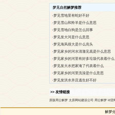
梦见自然
解梦推荐
·
梦见雪地里有蛇好不好
·
梦见雪山和羚羊是什么意思
·
梦见雪地白狗是怎么回事
·
梦见发大河是什么意思
·
梦见海风很大是什么兆头
·
梦见家乡的河水清澈见底是什么意思
·
梦见家乡的河里有好多垃圾代表着什么
·
梦见发大水把家淹了代表着什么
·
梦见家乡的河里洗澡是什么意思
·
梦见发洪水并且逃生好不好
>> 友情链接
原版周公解梦
太原网站建设公司
周公解梦
id贷
解梦