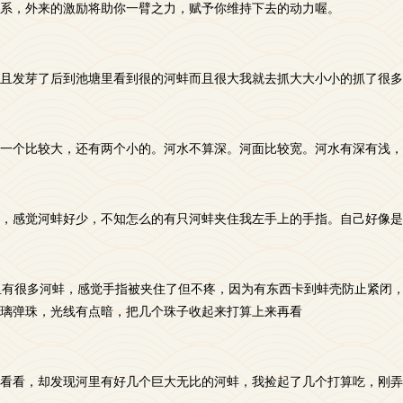
系，外来的激励将助你一臂之力，赋予你维持下去的动力喔。
且发芽了后到池塘里看到很的河蚌而且很大我就去抓大大小小的抓了很多
一个比较大，还有两个小的。河水不算深。河面比较宽。河水有深有浅，
，感觉河蚌好少，不知怎么的有只河蚌夹住我左手上的手指。自己好像是
里有很多河蚌，感觉手指被夹住了但不疼，因为有东西卡到蚌壳防止紧闭
璃弹珠，光线有点暗，把几个珠子收起来打算上来再看
看看，却发现河里有好几个巨大无比的河蚌，我捡起了几个打算吃，刚弄