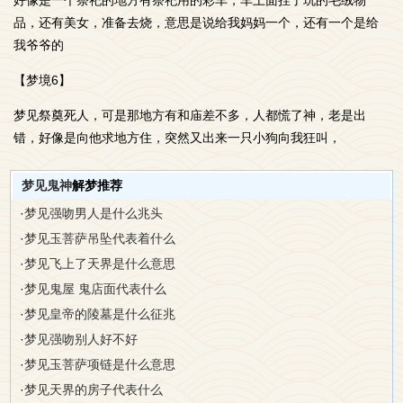
好像是一个祭祀的地方有祭祀用的彩车，车上面挂了玩的毛绒物
品，还有美女，准备去烧，意思是说给我妈妈一个，还有一个是给
我爷爷的
【梦境6】
梦见祭奠死人，可是那地方有和庙差不多，人都慌了神，老是出
错，好像是向他求地方住，突然又出来一只小狗向我狂叫，
梦见鬼神
解梦推荐
·
梦见强吻男人是什么兆头
·
梦见玉菩萨吊坠代表着什么
·
梦见飞上了天界是什么意思
·
梦见鬼屋 鬼店面代表什么
·
梦见皇帝的陵墓是什么征兆
·
梦见强吻别人好不好
·
梦见玉菩萨项链是什么意思
·
梦见天界的房子代表什么