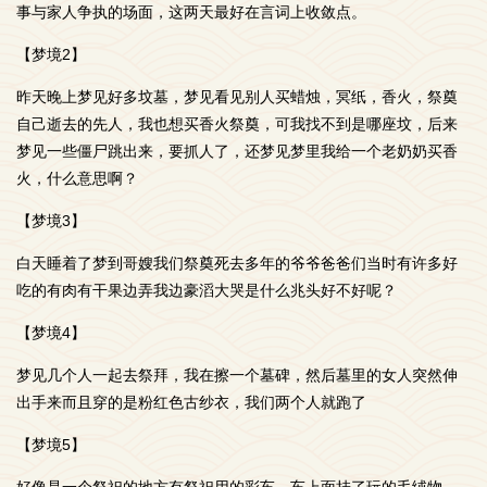
事与家人争执的场面，这两天最好在言词上收敛点。
【梦境2】
昨天晚上梦见好多坟墓，梦见看见别人买蜡烛，冥纸，香火，祭奠
自己逝去的先人，我也想买香火祭奠，可我找不到是哪座坟，后来
梦见一些僵尸跳出来，要抓人了，还梦见梦里我给一个老奶奶买香
火，什么意思啊？
【梦境3】
白天睡着了梦到哥嫂我们祭奠死去多年的爷爷爸爸们当时有许多好
吃的有肉有干果边弄我边豪滔大哭是什么兆头好不好呢？
【梦境4】
梦见几个人一起去祭拜，我在擦一个墓碑，然后墓里的女人突然伸
出手来而且穿的是粉红色古纱衣，我们两个人就跑了
【梦境5】