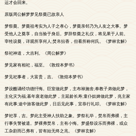
运才会回来。
原版周公解梦梦见祭奠已故亲人
梦祭奠。梦奠祖考实为人子之孝心，梦奠亲邻乃为人友之大事。梦
受他人之奠享，自当验于身后。梦辞祭奠之礼仪，将见果于人前。
宰牲设奠，详观所享何人;焚帛拈香，但看所称何氏。《梦林玄解》
祭祀神道，大吉利。《周公解梦》
梦见家有相祀，福至。《敦煌本梦书》
梦见祀事者，大富贵，吉。《敦煌本梦书》
梦设醮诵经功德忏悔。巨室做此梦，主布禄施舍;奉教子弟做此梦，
主化灾为福;暮年衰老做此梦，主延龄长寿;童仆奴婢做此梦，兆主家
有此事;途中旅客做此梦，日后见此事，宜恭行礼叩。《梦林玄解》
梦祀享，吉。梦此主受神人扶助之象。梦祭礼毕，焚帛而弗裸，主
行事失警被遣。梦裸弗焚帛，主有小悔。梦盛祭设乐而弗裸，或众
工杂剧而己弗有，皆有始无终之兆。《梦林玄解》